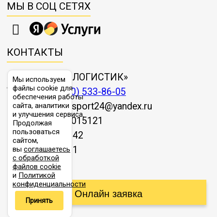
МЫ В СОЦ СЕТЯХ
КОНТАКТЫ
ООО «ТАЙГЕР-ЛОГИСТИК»
Мы используем
файлы cookie для
Телефон:
8 (800) 533-86-05
обеспечения работы
E-mail:
autotransport24@yandex.ru
сайта, аналитики
и улучшения сервиса.
ОГРН
1181690015121
Продолжая
пользоваться
ИНН
1655399042
сайтом,
КПП
165501001
вы
соглашаетесь
с обработкой
файлов cookie
и
Политикой
конфиденциальности
Онлайн заявка
Принять