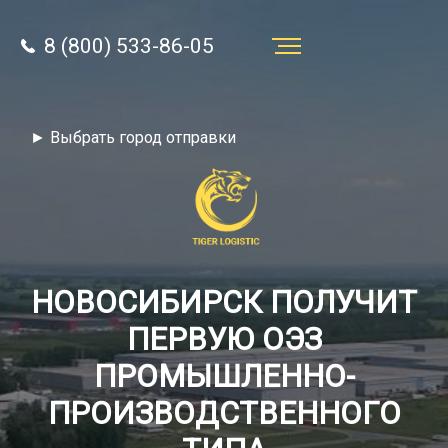
8 (800) 533-86-05
Услуги
► Выбрать город отправки
Преимущества
О компании
Направления
Тарифы
НОВОСИБИРСК ПОЛУЧИТ
ПЕРВУЮ ОЭЗ
Отзывы
ПРОМЫШЛЕННО-
8 (800) 533-86-05
Статьи
ПРОИЗВОДСТВЕННОГО
Звонок по России бесплатный
Новости
autotransport24@yandex.ru