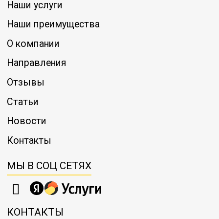
Наши услуги
Наши преимущества
6842
7698
10691
1
Иваново → Вологда
О компании
Направления
16720
18810
26125
4
Иваново → Волхов
Отзывы
Статьи
16984
19107
26538
4
Иваново → Воронеж
Новости
Контакты
Иваново →
6270
7055
9797
1
Воскресенск
МЫ В СОЦ СЕТЯХ
Иваново →
19756
22226
30870
4
Всеволожск
КОНТАКТЫ