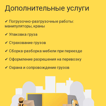
Апшеронск
Дополнительные услуги
7942
8936
12410
1
Иваново → Арзамас
✔ Погрузочно-разгрузочные работы:
манипуляторы, краны
✔ Упаковка груза
35750
40220
55860
8
Иваново → Армавир
✔ Страхование грузов
✔ Сборка-разборка мебели при переезде
192500
216563
300782
48
Иваново → Арсеньев
✔ Оформление разрешения на перевозку
✔ Охрана и сопровождение грузов
195206
219608
305010
48
Иваново → Артём
Иваново →
23650
26607
36954
5
Архангельск