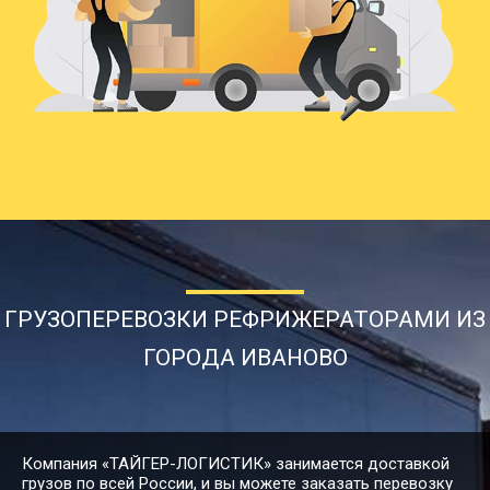
76626
86205
119729
19
Иваново → Асино
34474
38784
53866
8
Иваново → Астрахань
82060
92318
128220
20
Иваново → Ачинск
ГРУЗОПЕРЕВОЗКИ РЕФРИЖЕРАТОРАМИ ИЗ
22858
25716
35716
5
Иваново → Балаково
ГОРОДА ИВАНОВО
6072
6831
9488
1
Иваново → Балашиха
Компания «ТАЙГЕР-ЛОГИСТИК» занимается доставкой
грузов по всей России, и вы можете заказать перевозку