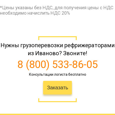
*Цены указаны без НДС, для получения цены с НДС
10032
11286
15675
2
Иваново → Алексин
необходимо начислить НДС 20%
Иваново →
19624
22077
30663
4
Альметьевск
Нужны грузоперевозки рефрижераторами
188320
211860
294250
47
Иваново → Амурск
из Иваново? Звоните!
8 (800) 533-86-05
38126
42893
59572
9
Иваново → Анапа
Консультации логиста бесплатно
Заказать
34628
38957
54107
8
Иваново → Апатиты
Иваново →
36872
41481
57613
9