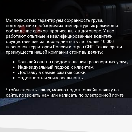
Иваново →
174966
196838
273385
43
Мы полностью гарантируем сохранность груза,
Биробиджан
поддержание необходимых температурных режимов и
соблюдение сроков, прописанных в договоре. У нас
работают опытные и квалифицированные водители,
Иваново →
осуществившие за последние пять лет более 10 000
166452
187259
260082
41
перевозок территории России и стран СНГ. Также среди
Благовещенск
преимуществ нашей компании стоит выделить:
Большой опыт в предоставлении транспортных услуг;
Иваново →
Индивидуальный подход к клиентам;
10890
12252
17016
2
Богородицк
Доставку в самые сжатые сроки;
Надежность и универсальность.
Чтобы сделать заказ, можно подать онлайн-заявку на
Иваново → Большой
196636
221216
307245
49
сайте, позвонить нам или написать по электронной почте.
Камень
Иваново →
17402
19578
27191
4
Борисоглебск