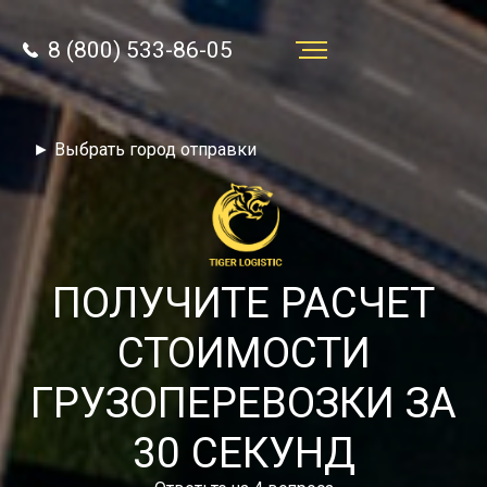
8 (800) 533-86-05
Услуги
► Выбрать город отправки
Преимущества
О компании
Направления
ПОЛУЧИТЕ РАСЧЕТ
Тарифы
СТОИМОСТИ
Отзывы
ГРУЗОПЕРЕВОЗКИ ЗА
8 (800) 533-86-05
Статьи
30 СЕКУНД
Звонок по России бесплатный
Новости
autotransport24@yandex.ru