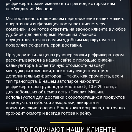
рефрижераторами именно в тот регион, который вам
73568
82764
114950
18
Иваново → Барнаул
необходим из Иваново.
Мы постоянно отслеживаем передвижение наших машин,
оперативная информация поступает диспетчеру
20834
23439
32554
5
компании, и он готов ответить на звонок клиента в любое
Иваново → Белгород
удобное для него время. Рейсы из Иваново
осуществляются по самым удобным маршрутам, что
позволяет сократить срок доставки.
Иваново →
43208
48609
67513
10
Предварительная цена грузоперевозки рефрижератором
Белогорск
рассчитывается на нашем сайте с помощью онлайн-
калькулятора. Более точную стоимость назовут
менеджеры компании, поскольку существует ряд
Иваново →
дополнительных факторов — таких, как срочность, вес и
35948
40442
56170
8
Белореченск
тип транспорта. В нашем автопарке находятся
рефрижераторы грузоподъемностью 5, 10 и 20 тонн, а
для небольших объемов есть «Газели». Машины
используются для доставки скоропортящихся продуктов
Иваново →
29414
33092
45960
7
и продуктов глубокой заморозки, лекарств и
Березники
косметических товаров. Вся техника исправна, постоянно
проходит осмотр и всегда готова к рейсу.
76186
85710
119041
19
Иваново → Бийск
ЧТО ПОЛУЧАЮТ НАШИ КЛИЕНТЫ