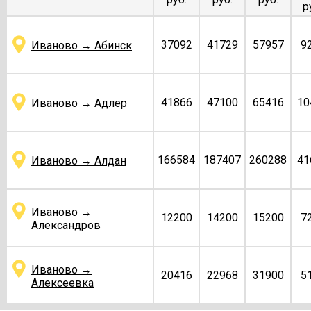
р
37092
41729
57957
9
Иваново → Абинск
41866
47100
65416
10
Иваново → Адлер
166584
187407
260288
41
Иваново → Алдан
Иваново →
12200
14200
15200
7
Александров
Иваново →
20416
22968
31900
5
Алексеевка